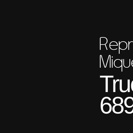
Repr
Miqu
Tru
689