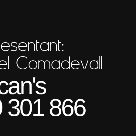
esentant:
el Comadevall
can's
 301 866