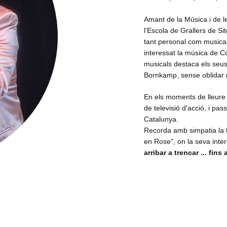
Amant de la Música i de les
l'Escola de Grallers de Si
tant personal com musical
interessat la música de Co
musicals destaca els seus 
Bornkamp, sense oblidar m
En els moments de lleure l
de televisió d'acció, i pa
Catalunya.
Recorda amb simpatia la 
en Rose", on la seva inter
arribar a trencar ... fins