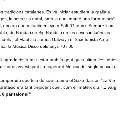
 tradicions catalanes. Es va iniciar estudiant la gralla a
tges, la seva vila natal, amb la qual manté una forta relació
, encara que actualment viu a Salt (Girona). Sempre li ha
bla, de Banda i de Big Bands, i en les seves influències
ídols , el Flautista James Galway i el Saxofonista Arno
ai la Música Disco dels anys 70 i 80!
i agrada disfrutar i estar amb la gent que estima, les sèries
ssar hores investigant i recuperant Música del segle passat a
temporada que feia de solista amb el Saxo Baríton "La Vie
pretació era tant trepidant que , com ell mateix diu
"... vaig
 a 6 pantalons!"