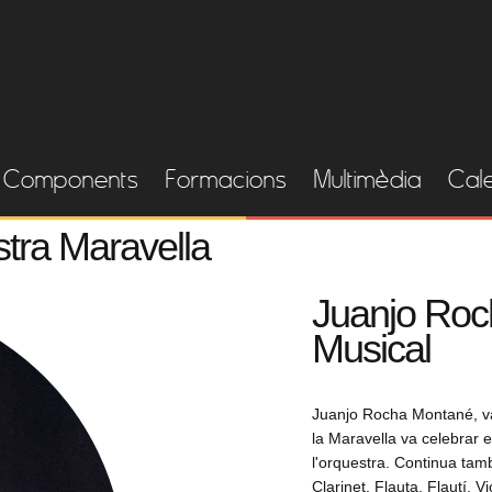
Components
Formacions
Multimèdia
Cal
stra Maravella
Juanjo Roc
Musical
Juanjo Rocha Montané, va
la Maravella va celebrar e
l'orquestra. Continua tam
Clarinet, Flauta, Flautí, Vio