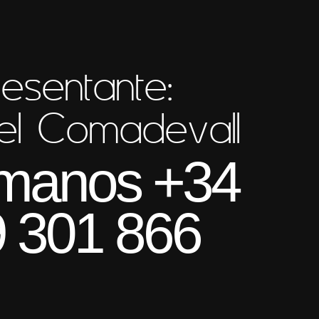
esentante:
el Comadevall
manos +34
 301 866