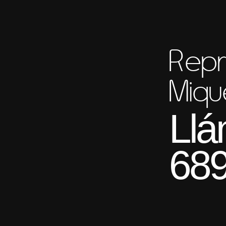
Repr
Miqu
Llá
689