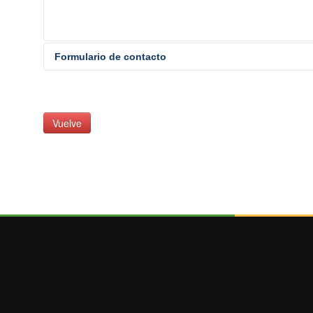
Formulario de contacto
ENVIAR UN CORREO ELECTRÓNICO
Vuelve
*
Campo requerido
Nombre
*
Correo electrónico
*
Asunto
*
Mensaje
*