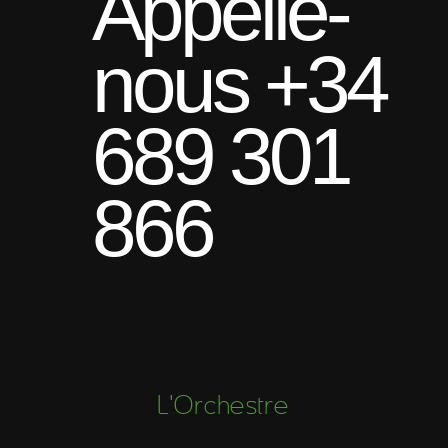
Appelle-
nous +34
689 301
866
L'Orchestre