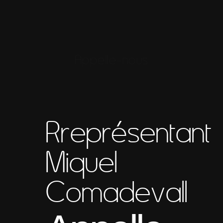
Appelle-nous
Rreprésentant
Miquel
Comadevall