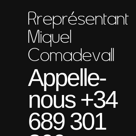
Rreprésentant
Miquel
Comadevall
Appelle-
nous +34
689 301