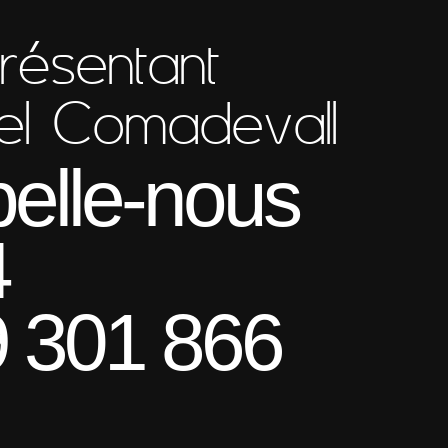
résentant
el Comadevall
elle-nous
4
 301 866