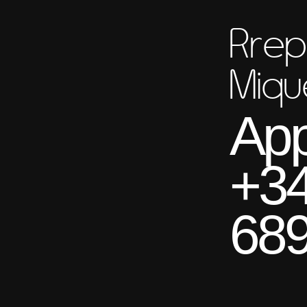
Rrep
Miqu
App
+3
689