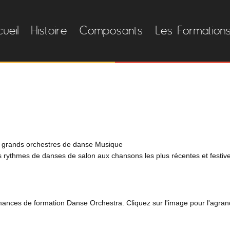
ueil
Histoire
Composants
Les Formation
s grands orchestres
de danse
Musique
es rythmes
de danses de salon
aux chansons
les plus récentes
et festiv
ances de formation Danse Orchestra. Cliquez sur l'image pour l'agran