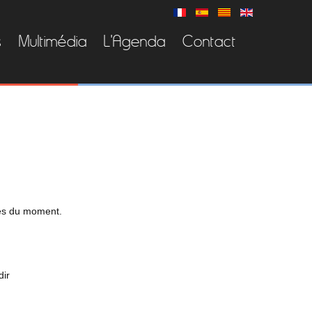
s
Multimédia
L'Agenda
Contact
es
du moment.
dir