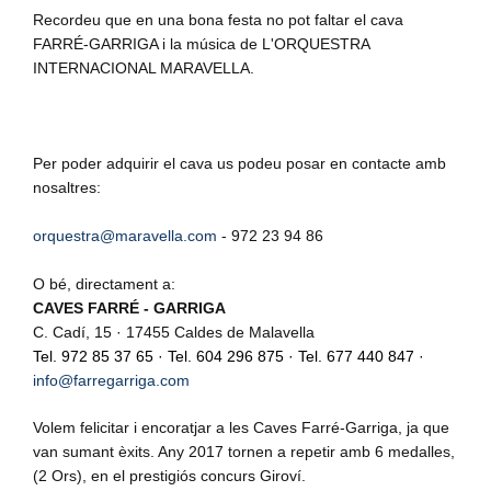
Recordeu que en una bona festa no pot faltar el cava
FARRÉ-GARRIGA
i la música de
L'ORQUESTRA
INTERNACIONAL MARAVELLA.
Per poder adquirir el cava us podeu posar en contacte amb
nosaltres:
orquestra@maravella.com
- 972 23 94 86
O bé, directament a:
CAVES FARRÉ - GARRIGA
C. Cadí, 15 · 17455 Caldes de Malavella
Tel.
972 85 37 65
· Tel.
604 296 875
· Tel.
677 440 847
·
info@farregarriga.com
Volem felicitar i encoratjar a les Caves Farré-Garriga, ja que
van sumant èxits. Any 2017 tornen a repetir amb 6 medalles,
(2 Ors), en el prestigiós concurs Giroví.