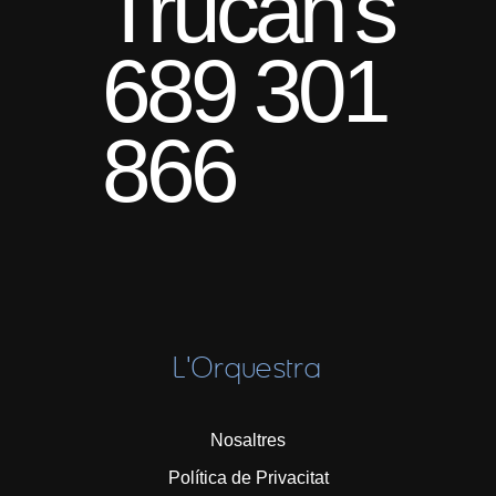
Trucan's
689 301
866
L'Orquestra
Nosaltres
Política de Privacitat