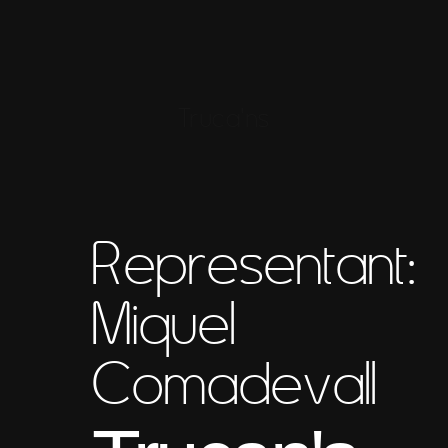
Truca'ns
Representant:
Miquel
Comadevall