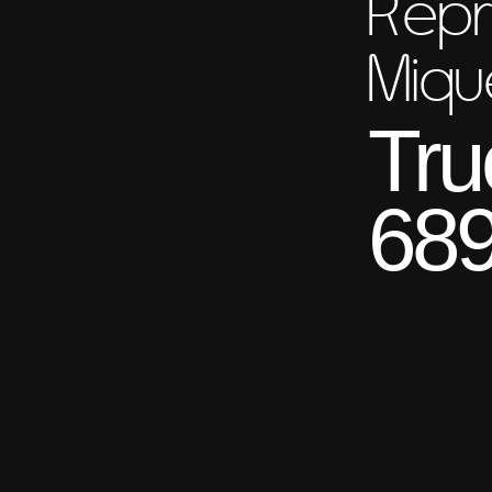
Repr
Miqu
Tru
689