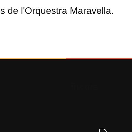
s de l'Orquestra Maravella.
Truca'ns