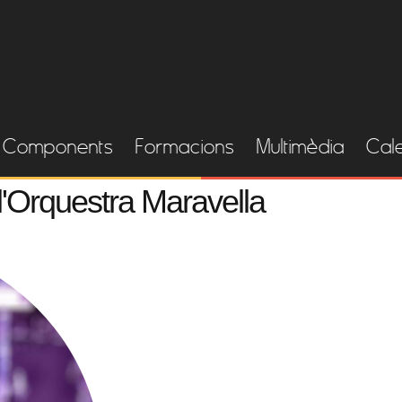
Components
Formacions
Multimèdia
Cal
l'Orquestra Maravella