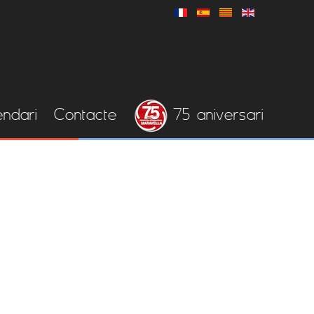
endari
Contacte
75 aniversari