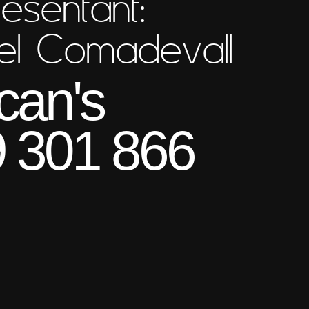
esentant:
el Comadevall
can's
 301 866