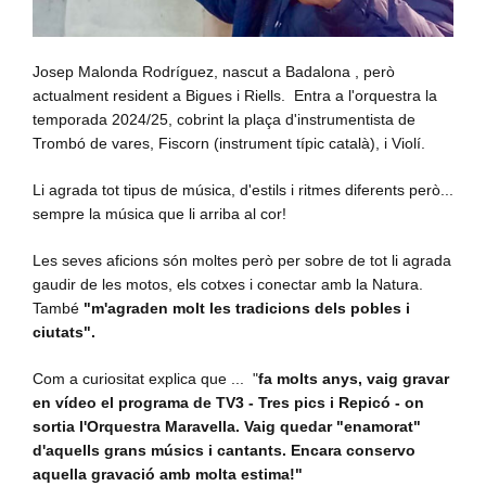
Josep Malonda Rodríguez, nascut a Badalona , però
actualment resident a Bigues i Riells. Entra a l'orquestra la
temporada 2024/25, cobrint la plaça d'instrumentista de
Trombó de vares, Fiscorn (instrument típic català), i Violí.
Li agrada tot tipus de música, d'estils i ritmes diferents però...
sempre la música que li arriba al cor!
Les seves aficions són moltes però per sobre de tot li agrada
gaudir de les motos, els cotxes i conectar amb la Natura.
També
"m'agraden molt les tradicions dels pobles i
ciutats".
Com a curiositat explica que ... "
fa molts anys, vaig gravar
en vídeo el programa de TV3 - Tres pics i Repicó - on
sortia l'Orquestra Maravella. Vaig quedar "enamorat"
d'aquells grans músics i cantants. Encara conservo
aquella
gravació amb molta estima!"