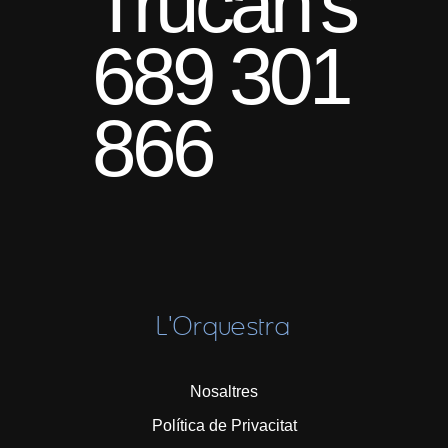
Trucan's
689 301
866
L'Orquestra
Nosaltres
Política de Privacitat