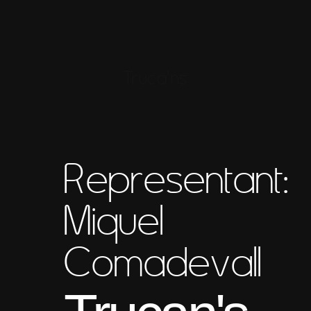
Truca'ns
Representant:
Miquel
Comadevall